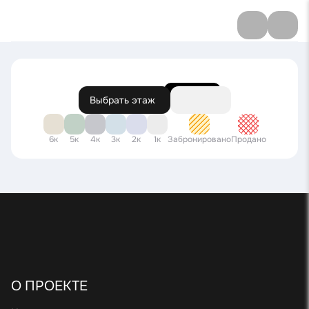
39 ЭТАЖ
Выбрать этаж
6к
5к
4к
3к
2к
1к
Забронировано
Продано
О ПРОЕКТЕ