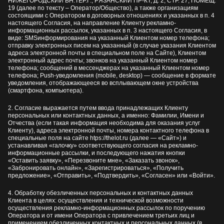
НИЖЕГОРОДСКИЙ ВН.ТЕР.Г., РЯЗАНСКИЙ ПР-КТ, Д. 2, СТР. 27, ПОМЕЩ.
19 (далее по тексту – Оператор/Общество), а также организациям
состоящими с Оператором в договорных отношениях и указанных в п. 4
настоящего Согласия, на направление Клиенту рекламно-
информационных рассылок, указанных в п. 3 настоящего Согласия, в
виде: SMSинформирования на указанный Клиентом номер телефона;
отправку электронных писем на указанный (в случае указания Клиентом
адреса электронной почты в специальном поле на Сайте), Клиентом
электронный адрес почты; звонков на указанный Клиентом номер
телефона; сообщений в мессенджерах на указанный Клиентом номер
телефона; Push-уведомления (mobile, desktop) — сообщение в формате
уведомления, отображающееся во всплывающем окне устройства
(смартфона, компьютера).
2. Согласие выражается путем ввода принадлежащих Клиенту
персональных или контактных данных, а именно: Фамилии, Имени и
Отчества (если такая информация необходима для оказания услуг
Клиенту), адреса электронной почты, номера контактного телефона в
специальные поля на сайте
htps://thelot.ru
(далее — «Сайт») и
устанавливая «галочку» соответствующего согласия на рекламно-
информационные рассылки, и последующего нажатия кнопки
«Оставить заявку», «Перезвоните мне», «Заказать звонок»,
«Забронировать онлайн», «Зарегистрироваться», «Получить
предложение», «Отправить», «Подтвердить», «Согласен» или «Войти».
4. Обработку обезличенных персональных и контактных данных
Клиента в целях: осуществления и технической возможности
осуществления рекламно-информационных рассылок по поручению
Оператора и от имени Оператора с привлечением третьих лиц и
применением обезличенных контактных и персональных данных (в