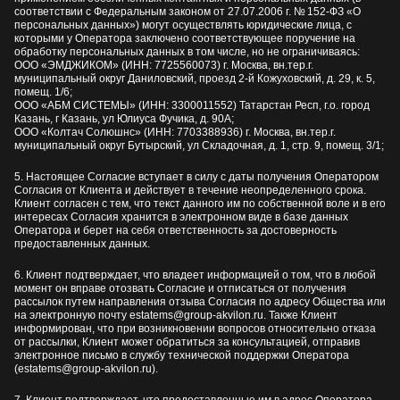
соответствии с Федеральным законом от 27.07.2006 г. № 152-ФЗ «О
персональных данных») могут осуществлять юридические лица, с
которыми у Оператора заключено соответствующее поручение на
обработку персональных данных в том числе, но не ограничиваясь:
ООО «ЭМДЖИКОМ» (ИНН: 7725560073) г. Москва, вн.тер.г.
муниципальный округ Даниловский, проезд 2-й Кожуховский, д. 29, к. 5,
помещ. 1/6;
ООО «АБМ СИСТЕМЫ» (ИНН: 3300011552) Татарстан Респ, г.о. город
Казань, г Казань, ул Юлиуса Фучика, д. 90А;
ООО «Колтач Солюшнс» (ИНН: 7703388936) г. Москва, вн.тер.г.
муниципальный округ Бутырский, ул Складочная, д. 1, стр. 9, помещ. 3/1;
5. Настоящее Согласие вступает в силу с даты получения Оператором
Согласия от Клиента и действует в течение неопределенного срока.
Клиент согласен с тем, что текст данного им по собственной воле и в его
интересах Согласия хранится в электронном виде в базе данных
Оператора и берет на себя ответственность за достоверность
предоставленных данных.
6. Клиент подтверждает, что владеет информацией о том, что в любой
момент он вправе отозвать Согласие и отписаться от получения
рассылок путем направления отзыва Согласия по адресу Общества или
на электронную почту estatems@group-akvilon.ru. Также Клиент
информирован, что при возникновении вопросов относительно отказа
от рассылки, Клиент может обратиться за консультацией, отправив
электронное письмо в службу технической поддержки Оператора
(estatems@group-akvilon.ru).